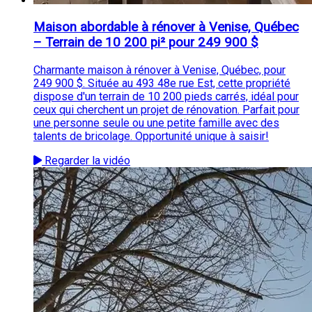
Maison abordable à rénover à Venise, Québec
– Terrain de 10 200 pi² pour 249 900 $
Charmante maison à rénover à Venise, Québec, pour
249 900 $. Située au 493 48e rue Est, cette propriété
dispose d'un terrain de 10 200 pieds carrés, idéal pour
ceux qui cherchent un projet de rénovation. Parfait pour
une personne seule ou une petite famille avec des
talents de bricolage. Opportunité unique à saisir!
Regarder la vidéo