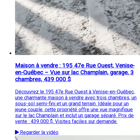
Maison à vendre : 195 47e Rue Ouest, Venise-
en-Québec – Vue sur lac Champlain, garage, 3
chambres, 439 000 $
Découvrez le 195 47e Rue Ouest à Venise-en-Québec,
une charmante maison à vendre avec trois chambres, un
sous-sol semi-fini et un grand terrain. Idéale pour un
jeune couple, cette propriété offre une vue magnifique
sur le lac Champlain et inclut un garage séparé. Prix de
vente : 439 000 $. Visites faciles sur demande.
Regarder la vidéo