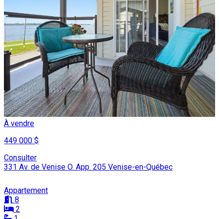
À vendre
449 000 $
Consulter
331 Av. de Venise O. App. 205 Venise-en-Québec
Appartement
8
2
1