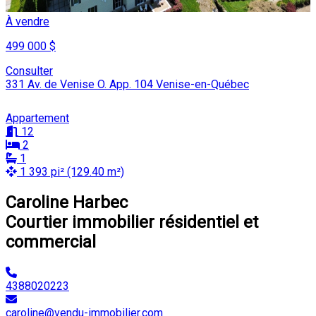
À vendre
499 000 $
Consulter
331 Av. de Venise O. App. 104 Venise-en-Québec
Appartement
12
2
1
1 393 pi² (129.40 m²)
Caroline Harbec
Courtier immobilier résidentiel et
commercial
4388020223
caroline@vendu-immobilier.com