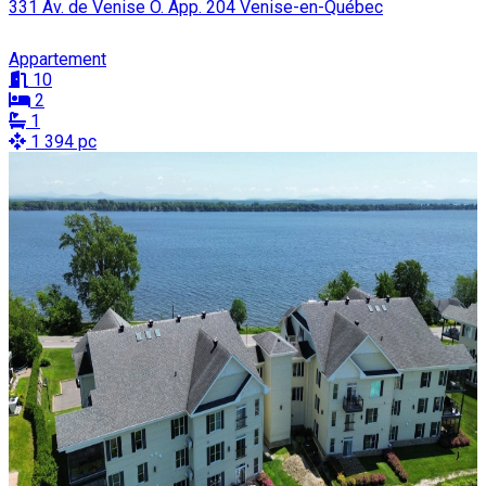
331 Av. de Venise O. App. 204 Venise-en-Québec
Appartement
10
2
1
1 394 pc