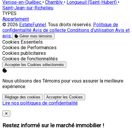
Venise-en-Québec
•
Chambly
•
Longueuil (Saint-Hubert)
•
Saint-Jean-sur-Richelieu
TYPES
Appartement
© 2026
EstateFunnel
. Tous droits réservés.
Politique de
confidentialité
Avis de collecte
Conditions d’utilisation
Avis et
avis
Gérer mes témoins
Activer
Cookies Essentiels
Activer
Cookies de Performances
Activer
Cookies publicitaires
Activer
Cookies de fonctionnalités
Accepter les Cookies sélectionnés
Nous utilisons des Témoins pour vous assurer la meilleure
expérience.
Réglage des cookies
Accepter les Cookies
Lire nos politiques de confidentialité
Close
✕
Restez informé sur le marché immobilier !