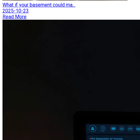
What if your basement could ma...
2025-10-23
Read More