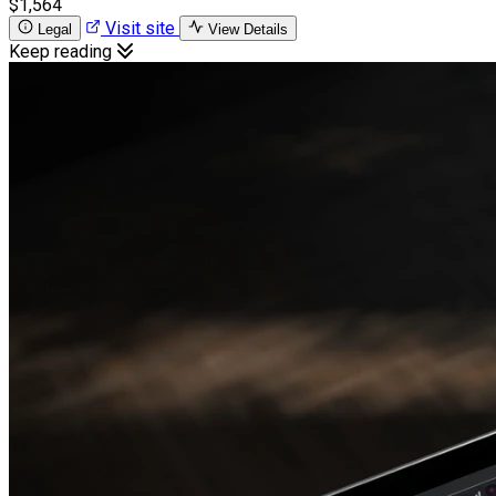
$1,564
Visit site
Legal
View Details
Keep reading