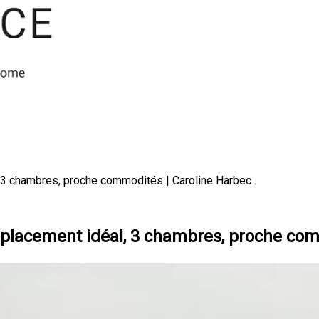
 3 chambres, proche commodités | Caroline Harbec .
placement idéal, 3 chambres, proche comm
nvenue au 406 rue Bernard
ne propriété à petit prix,
399 999
. Bref, une propriété prè