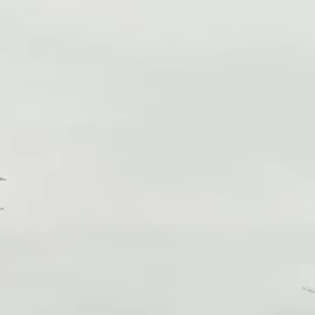
le patinoire, des écoles, des garderies, de la petite cantine. 
une maison qui a un carport, trois chambres à coucher, une
m de Saint-Jean-sur-Richelieu, donc si ça vous tente, c'e
nus. Venez visiter ça.