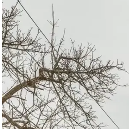
nouvel
C'est 
maximu
bienve