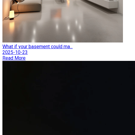
What if your basement could ma...
2025-10-23
Read More