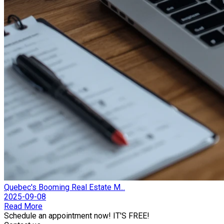
Quebec's Booming Real Estate M...
2025-09-08
Read More
Schedule an appointment now! IT'S FREE!