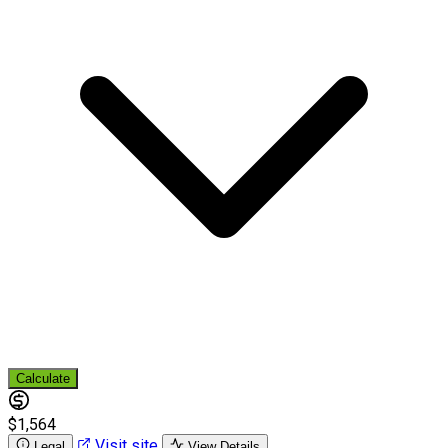
Calculate
$1,564
Visit site
Legal
View Details