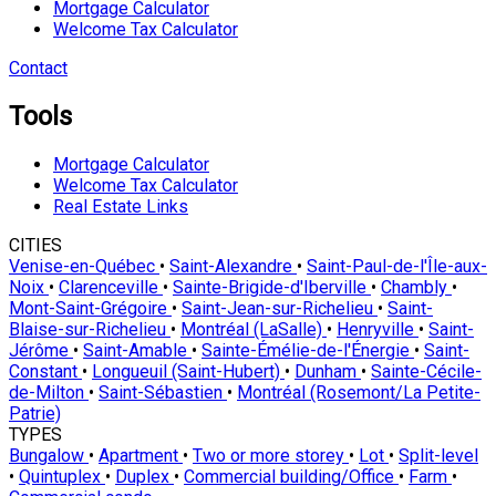
Mortgage Calculator
Welcome Tax Calculator
Contact
Tools
Mortgage Calculator
Welcome Tax Calculator
Real Estate Links
CITIES
Venise-en-Québec
•
Saint-Alexandre
•
Saint-Paul-de-l'Île-aux-
Noix
•
Clarenceville
•
Sainte-Brigide-d'Iberville
•
Chambly
•
Mont-Saint-Grégoire
•
Saint-Jean-sur-Richelieu
•
Saint-
Blaise-sur-Richelieu
•
Montréal (LaSalle)
•
Henryville
•
Saint-
Jérôme
•
Saint-Amable
•
Sainte-Émélie-de-l'Énergie
•
Saint-
Constant
•
Longueuil (Saint-Hubert)
•
Dunham
•
Sainte-Cécile-
de-Milton
•
Saint-Sébastien
•
Montréal (Rosemont/La Petite-
Patrie)
TYPES
Bungalow
•
Apartment
•
Two or more storey
•
Lot
•
Split-level
•
Quintuplex
•
Duplex
•
Commercial building/Office
•
Farm
•