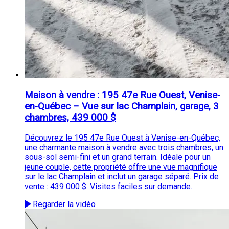
Maison à vendre : 195 47e Rue Ouest, Venise-
en-Québec – Vue sur lac Champlain, garage, 3
chambres, 439 000 $
Découvrez le 195 47e Rue Ouest à Venise-en-Québec,
une charmante maison à vendre avec trois chambres, un
sous-sol semi-fini et un grand terrain. Idéale pour un
jeune couple, cette propriété offre une vue magnifique
sur le lac Champlain et inclut un garage séparé. Prix de
vente : 439 000 $. Visites faciles sur demande.
Regarder la vidéo