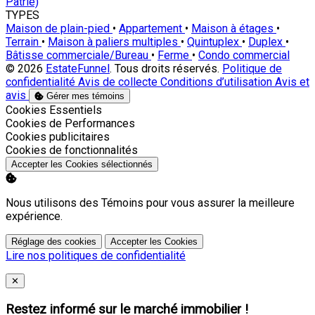
Patrie)
TYPES
Maison de plain-pied
•
Appartement
•
Maison à étages
•
Terrain
•
Maison à paliers multiples
•
Quintuplex
•
Duplex
•
Bâtisse commerciale/Bureau
•
Ferme
•
Condo commercial
© 2026
EstateFunnel
. Tous droits réservés.
Politique de
confidentialité
Avis de collecte
Conditions d’utilisation
Avis et
avis
Gérer mes témoins
Activer
Cookies Essentiels
Activer
Cookies de Performances
Activer
Cookies publicitaires
Activer
Cookies de fonctionnalités
Accepter les Cookies sélectionnés
Nous utilisons des Témoins pour vous assurer la meilleure
expérience.
Réglage des cookies
Accepter les Cookies
Lire nos politiques de confidentialité
Close
✕
Restez informé sur le marché immobilier !