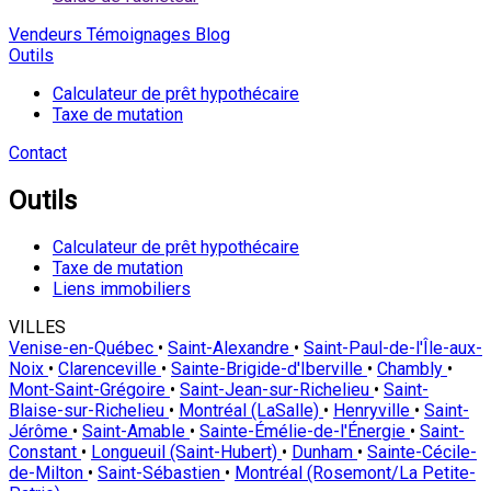
Vendeurs
Témoignages
Blog
Outils
Calculateur de prêt hypothécaire
Taxe de mutation
Contact
Outils
Calculateur de prêt hypothécaire
Taxe de mutation
Liens immobiliers
VILLES
Venise-en-Québec
•
Saint-Alexandre
•
Saint-Paul-de-l'Île-aux-
Noix
•
Clarenceville
•
Sainte-Brigide-d'Iberville
•
Chambly
•
Mont-Saint-Grégoire
•
Saint-Jean-sur-Richelieu
•
Saint-
Blaise-sur-Richelieu
•
Montréal (LaSalle)
•
Henryville
•
Saint-
Jérôme
•
Saint-Amable
•
Sainte-Émélie-de-l'Énergie
•
Saint-
Constant
•
Longueuil (Saint-Hubert)
•
Dunham
•
Sainte-Cécile-
de-Milton
•
Saint-Sébastien
•
Montréal (Rosemont/La Petite-