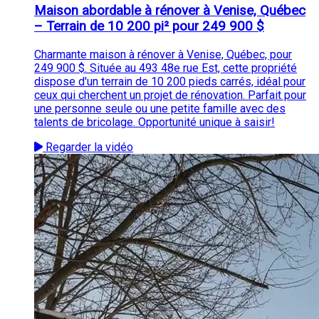
Maison abordable à rénover à Venise, Québec
– Terrain de 10 200 pi² pour 249 900 $
Charmante maison à rénover à Venise, Québec, pour
249 900 $. Située au 493 48e rue Est, cette propriété
dispose d'un terrain de 10 200 pieds carrés, idéal pour
ceux qui cherchent un projet de rénovation. Parfait pour
une personne seule ou une petite famille avec des
talents de bricolage. Opportunité unique à saisir!
Regarder la vidéo