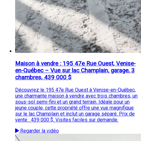
Maison à vendre : 195 47e Rue Ouest, Venise-
en-Québec – Vue sur lac Champlain, garage, 3
chambres, 439 000 $
Découvrez le 195 47e Rue Ouest à Venise-en-Québec,
une charmante maison à vendre avec trois chambres, un
sous-sol semi-fini et un grand terrain. Idéale pour un
jeune couple, cette propriété offre une vue magnifique
sur le lac Champlain et inclut un garage séparé. Prix de
vente : 439 000 $. Visites faciles sur demande.
Regarder la vidéo