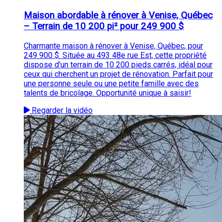
Maison abordable à rénover à Venise, Québec
– Terrain de 10 200 pi² pour 249 900 $
Charmante maison à rénover à Venise, Québec, pour
249 900 $. Située au 493 48e rue Est, cette propriété
dispose d'un terrain de 10 200 pieds carrés, idéal pour
ceux qui cherchent un projet de rénovation. Parfait pour
une personne seule ou une petite famille avec des
talents de bricolage. Opportunité unique à saisir!
Regarder la vidéo