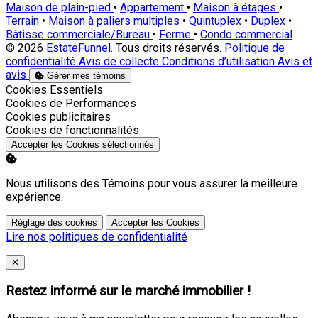
Maison de plain-pied
•
Appartement
•
Maison à étages
•
Terrain
•
Maison à paliers multiples
•
Quintuplex
•
Duplex
•
Bâtisse commerciale/Bureau
•
Ferme
•
Condo commercial
© 2026
EstateFunnel
. Tous droits réservés.
Politique de
confidentialité
Avis de collecte
Conditions d’utilisation
Avis et
avis
Gérer mes témoins
Activer
Cookies Essentiels
Activer
Cookies de Performances
Activer
Cookies publicitaires
Activer
Cookies de fonctionnalités
Accepter les Cookies sélectionnés
Nous utilisons des Témoins pour vous assurer la meilleure
expérience.
Réglage des cookies
Accepter les Cookies
Lire nos politiques de confidentialité
Close
✕
Restez informé sur le marché immobilier !