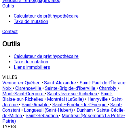
Vendeurs
Témoignages
Blog
Outils
Calculateur de prêt hypothécaire
Taxe de mutation
Contact
Outils
Calculateur de prêt hypothécaire
Taxe de mutation
Liens immobiliers
VILLES
Venise-en-Québec
•
Saint-Alexandre
•
Saint-Paul-de-l'Île-aux-
Noix
•
Clarenceville
•
Sainte-Brigide-d'Iberville
•
Chambly
•
Mont-Saint-Grégoire
•
Saint-Jean-sur-Richelieu
•
Saint-
Blaise-sur-Richelieu
•
Montréal (LaSalle)
•
Henryville
•
Saint-
Jérôme
•
Saint-Amable
•
Sainte-Émélie-de-l'Énergie
•
Saint-
Constant
•
Longueuil (Saint-Hubert)
•
Dunham
•
Sainte-Cécile-
de-Milton
•
Saint-Sébastien
•
Montréal (Rosemont/La Petite-
Patrie)
TYPES