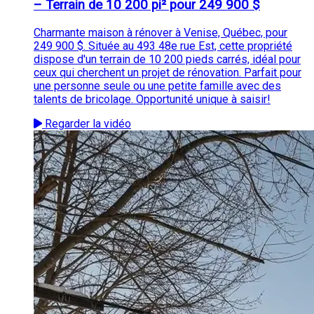
– Terrain de 10 200 pi² pour 249 900 $
Charmante maison à rénover à Venise, Québec, pour
249 900 $. Située au 493 48e rue Est, cette propriété
dispose d'un terrain de 10 200 pieds carrés, idéal pour
ceux qui cherchent un projet de rénovation. Parfait pour
une personne seule ou une petite famille avec des
talents de bricolage. Opportunité unique à saisir!
Regarder la vidéo