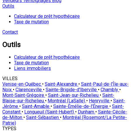
Vendeurs
Témoignages
Blog
Outils
Calculateur de prêt hypothécaire
Taxe de mutation
Contact
Outils
Calculateur de prêt hypothécaire
Taxe de mutation
Liens immobiliers
VILLES
Venise-en-Québec
•
Saint-Alexandre
•
Saint-Paul-de-l'Île-aux-
Noix
•
Clarenceville
•
Sainte-Brigide-d'Iberville
•
Chambly
•
Mont-Saint-Grégoire
•
Saint-Jean-sur-Richelieu
•
Saint-
Blaise-sur-Richelieu
•
Montréal (LaSalle)
•
Henryville
•
Saint-
Jérôme
•
Saint-Amable
•
Sainte-Émélie-de-l'Énergie
•
Saint-
Constant
•
Longueuil (Saint-Hubert)
•
Dunham
•
Sainte-Cécile-
de-Milton
•
Saint-Sébastien
•
Montréal (Rosemont/La Petite-
Patrie)
TYPES