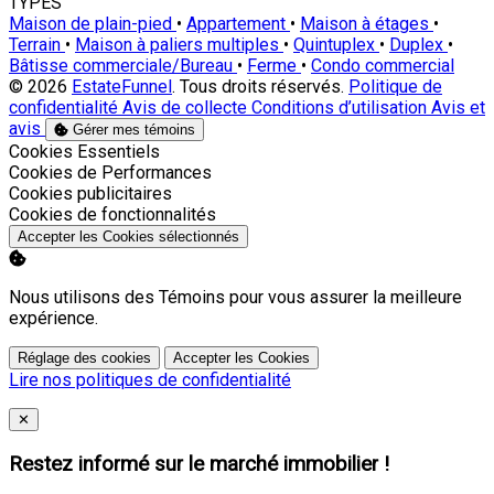
TYPES
Maison de plain-pied
•
Appartement
•
Maison à étages
•
Terrain
•
Maison à paliers multiples
•
Quintuplex
•
Duplex
•
Bâtisse commerciale/Bureau
•
Ferme
•
Condo commercial
© 2026
EstateFunnel
. Tous droits réservés.
Politique de
confidentialité
Avis de collecte
Conditions d’utilisation
Avis et
avis
Gérer mes témoins
Activer
Cookies Essentiels
Activer
Cookies de Performances
Activer
Cookies publicitaires
Activer
Cookies de fonctionnalités
Accepter les Cookies sélectionnés
Nous utilisons des Témoins pour vous assurer la meilleure
expérience.
Réglage des cookies
Accepter les Cookies
Lire nos politiques de confidentialité
Close
✕
Restez informé sur le marché immobilier !