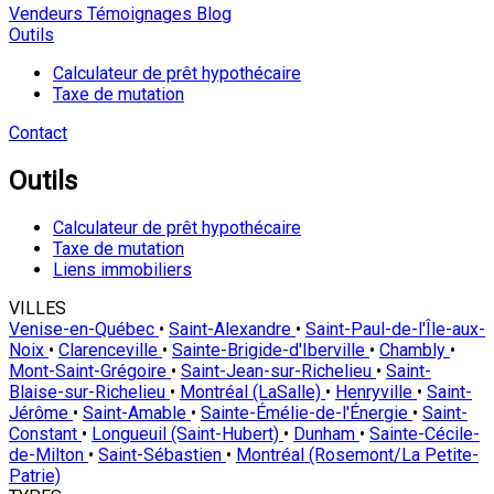
Vendeurs
Témoignages
Blog
Outils
Calculateur de prêt hypothécaire
Taxe de mutation
Contact
Outils
Calculateur de prêt hypothécaire
Taxe de mutation
Liens immobiliers
VILLES
Venise-en-Québec
•
Saint-Alexandre
•
Saint-Paul-de-l'Île-aux-
Noix
•
Clarenceville
•
Sainte-Brigide-d'Iberville
•
Chambly
•
Mont-Saint-Grégoire
•
Saint-Jean-sur-Richelieu
•
Saint-
Blaise-sur-Richelieu
•
Montréal (LaSalle)
•
Henryville
•
Saint-
Jérôme
•
Saint-Amable
•
Sainte-Émélie-de-l'Énergie
•
Saint-
Constant
•
Longueuil (Saint-Hubert)
•
Dunham
•
Sainte-Cécile-
de-Milton
•
Saint-Sébastien
•
Montréal (Rosemont/La Petite-
Patrie)