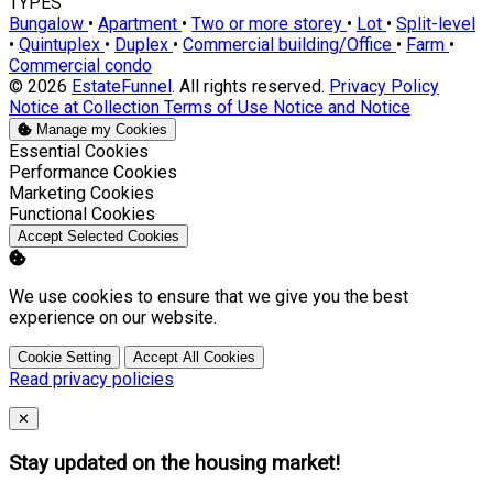
TYPES
Bungalow
•
Apartment
•
Two or more storey
•
Lot
•
Split-level
•
Quintuplex
•
Duplex
•
Commercial building/Office
•
Farm
•
Commercial condo
© 2026
EstateFunnel
. All rights reserved.
Privacy Policy
Notice at Collection
Terms of Use
Notice and Notice
Manage my Cookies
Enable
Essential Cookies
Enable
Performance Cookies
Enable
Marketing Cookies
Enable
Functional Cookies
Accept Selected Cookies
We use cookies to ensure that we give you the best
experience on our website.
Cookie Setting
Accept All Cookies
Read privacy policies
Close
✕
Stay updated on the housing market!