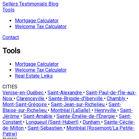
Sellers
Testimonials
Blog
Tools
Mortgage Calculator
Welcome Tax Calculator
Contact
Tools
Mortgage Calculator
Welcome Tax Calculator
Real Estate Links
CITIES
Venise-en-Québec
•
Saint-Alexandre
•
Saint-Paul-de-l'Île-aux-
Noix
•
Clarenceville
•
Sainte-Brigide-d'Iberville
•
Chambly
•
Mont-Saint-Grégoire
•
Saint-Jean-sur-Richelieu
•
Saint-
Blaise-sur-Richelieu
•
Montréal (LaSalle)
•
Henryville
•
Saint-
Jérôme
•
Saint-Amable
•
Sainte-Émélie-de-l'Énergie
•
Saint-
Constant
•
Longueuil (Saint-Hubert)
•
Dunham
•
Sainte-Cécile-
de-Milton
•
Saint-Sébastien
•
Montréal (Rosemont/La Petite-
Patrie)