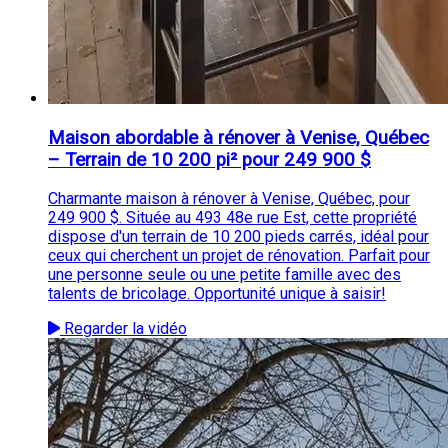
Maison abordable à rénover à Venise, Québec
– Terrain de 10 200 pi² pour 249 900 $
Charmante maison à rénover à Venise, Québec, pour
249 900 $. Située au 493 48e rue Est, cette propriété
dispose d'un terrain de 10 200 pieds carrés, idéal pour
ceux qui cherchent un projet de rénovation. Parfait pour
une personne seule ou une petite famille avec des
talents de bricolage. Opportunité unique à saisir!
Regarder la vidéo