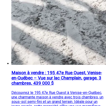
Maison à vendre : 195 47e Rue Ouest, Venise-
en-Québec – Vue sur lac Champlain, garage, 3
chambres, 439 000 $
Découvrez le 195 47e Rue Ouest à Venise-en-Québec,
une charmante maison à vendre avec trois chambres, un
sous-sol semi-fini et un grand terrain. Idéale pour un