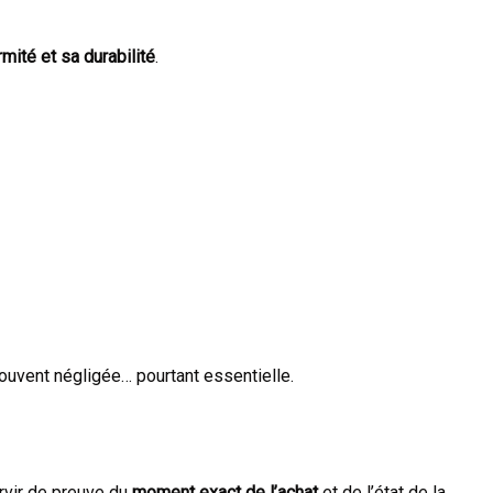
mité et sa durabilité
.
ouvent négligée… pourtant essentielle.
rvir de preuve du
moment exact de l’achat
et de l’état de la