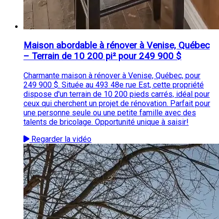
Maison abordable à rénover à Venise, Québec
– Terrain de 10 200 pi² pour 249 900 $
Charmante maison à rénover à Venise, Québec, pour
249 900 $. Située au 493 48e rue Est, cette propriété
dispose d'un terrain de 10 200 pieds carrés, idéal pour
ceux qui cherchent un projet de rénovation. Parfait pour
une personne seule ou une petite famille avec des
talents de bricolage. Opportunité unique à saisir!
Regarder la vidéo