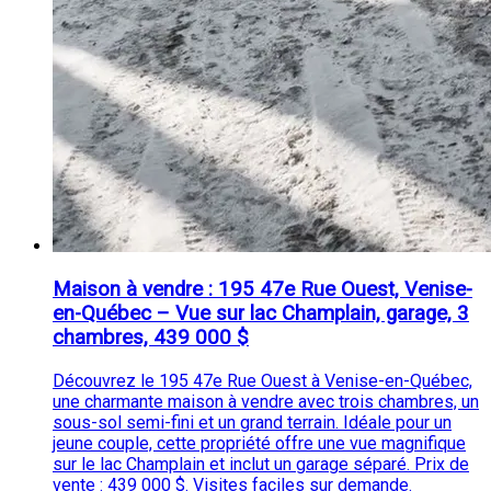
Maison à vendre : 195 47e Rue Ouest, Venise-
en-Québec – Vue sur lac Champlain, garage, 3
chambres, 439 000 $
Découvrez le 195 47e Rue Ouest à Venise-en-Québec,
une charmante maison à vendre avec trois chambres, un
sous-sol semi-fini et un grand terrain. Idéale pour un
jeune couple, cette propriété offre une vue magnifique
sur le lac Champlain et inclut un garage séparé. Prix de
vente : 439 000 $. Visites faciles sur demande.