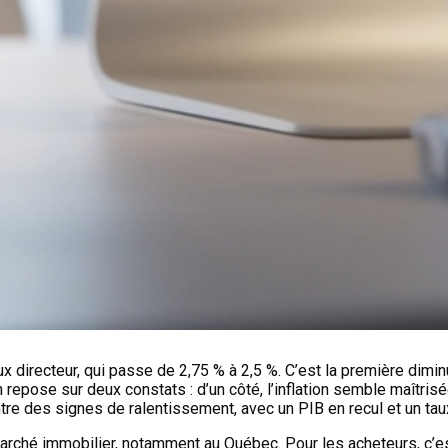
directeur, qui passe de 2,75 % à 2,5 %. C’est la première diminu
ion repose sur deux constats : d’un côté, l’inflation semble maîtr
ntre des signes de ralentissement, avec un PIB en recul et un t
rché immobilier, notamment au Québec. Pour les acheteurs, c’est