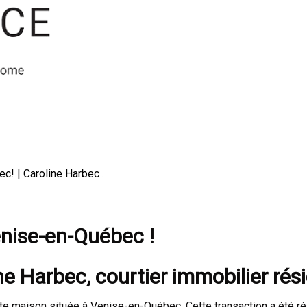
c! | Caroline Harbec .
nise-en-Québec !
ne Harbec, courtier immobilier rés
e maison située à Venise-en-Québec. Cette transaction a été ré