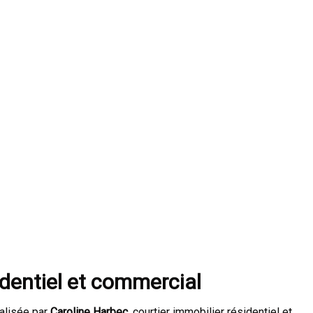
identiel et commercial
alisée par
Caroline
Harbec,
courtier immobilier résidentiel et