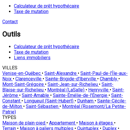
Calculateur de prêt hypothécaire
Taxe de mutation
Contact
Outils
Calculateur de prêt hypothécaire
Taxe de mutation
Liens immobiliers
VILLES
Venise-en-Québec
•
Saint-Alexandre
•
Saint-Paul-de-l'Île-aux-
Noix
•
Clarenceville
•
Sainte-Brigide-d'Iberville
•
Chambly
•
Mont-Saint-Grégoire
•
Saint-Jean-sur-Richelieu
•
Saint-
Blaise-sur-Richelieu
•
Montréal (LaSalle)
•
Henryville
•
Saint-
Jérôme
•
Saint-Amable
•
Sainte-Émélie-de-l'Énergie
•
Saint-
Constant
•
Longueuil (Saint-Hubert)
•
Dunham
•
Sainte-Cécile-
de-Milton
•
Saint-Sébastien
•
Montréal (Rosemont/La Petite-
Patrie)
TYPES
Maison de plain-pied
•
Appartement
•
Maison à étages
•
Terrain
•
Maison à paliers multiples
•
Quintuplex
•
Duplex
•