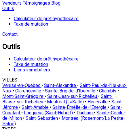
Vendeurs
Témoignages
Blog
Outils
Calculateur de prêt hypothécaire
Taxe de mutation
Contact
Outils
Calculateur de prêt hypothécaire
Taxe de mutation
Liens immobiliers
VILLES
Venise-en-Québec
•
Saint-Alexandre
•
Saint-Paul-de-l'Île-aux-
Noix
•
Clarenceville
•
Sainte-Brigide-d'Iberville
•
Chambly
•
Mont-Saint-Grégoire
•
Saint-Jean-sur-Richelieu
•
Saint-
Blaise-sur-Richelieu
•
Montréal (LaSalle)
•
Henryville
•
Saint-
Jérôme
•
Saint-Amable
•
Sainte-Émélie-de-l'Énergie
•
Saint-
Constant
•
Longueuil (Saint-Hubert)
•
Dunham
•
Sainte-Cécile-
de-Milton
•
Saint-Sébastien
•
Montréal (Rosemont/La Petite-
Patrie)