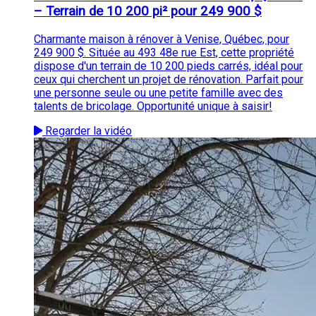
– Terrain de 10 200 pi² pour 249 900 $
Charmante maison à rénover à Venise, Québec, pour
249 900 $. Située au 493 48e rue Est, cette propriété
dispose d'un terrain de 10 200 pieds carrés, idéal pour
ceux qui cherchent un projet de rénovation. Parfait pour
une personne seule ou une petite famille avec des
talents de bricolage. Opportunité unique à saisir!
Regarder la vidéo