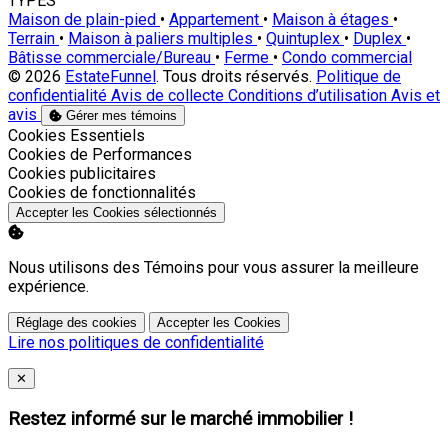
TYPES
Maison de plain-pied
•
Appartement
•
Maison à étages
•
Terrain
•
Maison à paliers multiples
•
Quintuplex
•
Duplex
•
Bâtisse commerciale/Bureau
•
Ferme
•
Condo commercial
© 2026
EstateFunnel
. Tous droits réservés.
Politique de
confidentialité
Avis de collecte
Conditions d’utilisation
Avis et
avis
Gérer mes témoins
Activer
Cookies Essentiels
Activer
Cookies de Performances
Activer
Cookies publicitaires
Activer
Cookies de fonctionnalités
Accepter les Cookies sélectionnés
Nous utilisons des Témoins pour vous assurer la meilleure
expérience.
Réglage des cookies
Accepter les Cookies
Lire nos politiques de confidentialité
Close
✕
Restez informé sur le marché immobilier !