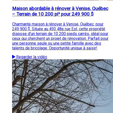
Maison abordable à rénover à Venise, Québec
– Terrain de 10 200 pi² pour 249 900 $
Charmante maison à rénover à Venise, Québec, pour
249 900 $. Située au 493 48e rue Est, cette propriété
dispose d'un terrain de 10 200 pieds carrés, idéal pour
ceux qui cherchent un projet de rénovation. Parfait pour
une personne seule ou une petite famille avec des
talents de bricolage. Opportunité unique à saisir!
Regarder la vidéo