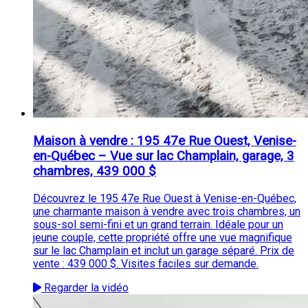
Maison à vendre : 195 47e Rue Ouest, Venise-
en-Québec – Vue sur lac Champlain, garage, 3
chambres, 439 000 $
Découvrez le 195 47e Rue Ouest à Venise-en-Québec,
une charmante maison à vendre avec trois chambres, un
sous-sol semi-fini et un grand terrain. Idéale pour un
jeune couple, cette propriété offre une vue magnifique
sur le lac Champlain et inclut un garage séparé. Prix de
vente : 439 000 $. Visites faciles sur demande.
Regarder la vidéo