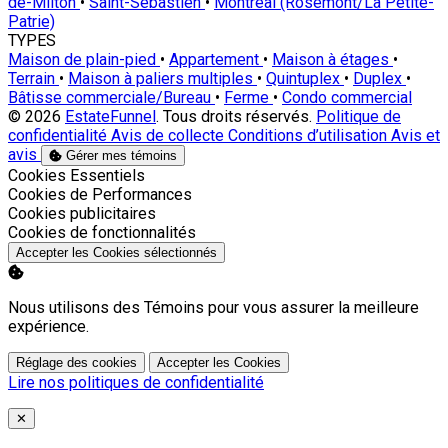
de-Milton
•
Saint-Sébastien
•
Montréal (Rosemont/La Petite-
Patrie)
TYPES
Maison de plain-pied
•
Appartement
•
Maison à étages
•
Terrain
•
Maison à paliers multiples
•
Quintuplex
•
Duplex
•
Bâtisse commerciale/Bureau
•
Ferme
•
Condo commercial
© 2026
EstateFunnel
. Tous droits réservés.
Politique de
confidentialité
Avis de collecte
Conditions d’utilisation
Avis et
avis
Gérer mes témoins
Activer
Cookies Essentiels
Activer
Cookies de Performances
Activer
Cookies publicitaires
Activer
Cookies de fonctionnalités
Accepter les Cookies sélectionnés
Nous utilisons des Témoins pour vous assurer la meilleure
expérience.
Réglage des cookies
Accepter les Cookies
Lire nos politiques de confidentialité
Close
✕