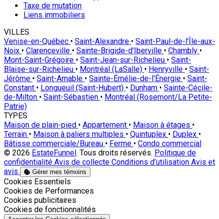
Taxe de mutation
Liens immobiliers
VILLES
Venise-en-Québec
•
Saint-Alexandre
•
Saint-Paul-de-l'Île-aux-
Noix
•
Clarenceville
•
Sainte-Brigide-d'Iberville
•
Chambly
•
Mont-Saint-Grégoire
•
Saint-Jean-sur-Richelieu
•
Saint-
Blaise-sur-Richelieu
•
Montréal (LaSalle)
•
Henryville
•
Saint-
Jérôme
•
Saint-Amable
•
Sainte-Émélie-de-l'Énergie
•
Saint-
Constant
•
Longueuil (Saint-Hubert)
•
Dunham
•
Sainte-Cécile-
de-Milton
•
Saint-Sébastien
•
Montréal (Rosemont/La Petite-
Patrie)
TYPES
Maison de plain-pied
•
Appartement
•
Maison à étages
•
Terrain
•
Maison à paliers multiples
•
Quintuplex
•
Duplex
•
Bâtisse commerciale/Bureau
•
Ferme
•
Condo commercial
© 2026
EstateFunnel
. Tous droits réservés.
Politique de
confidentialité
Avis de collecte
Conditions d’utilisation
Avis et
avis
Gérer mes témoins
Activer
Cookies Essentiels
Activer
Cookies de Performances
Activer
Cookies publicitaires
Activer
Cookies de fonctionnalités