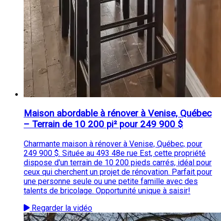
Maison abordable à rénover à Venise, Québec
– Terrain de 10 200 pi² pour 249 900 $
Charmante maison à rénover à Venise, Québec, pour
249 900 $. Située au 493 48e rue Est, cette propriété
dispose d'un terrain de 10 200 pieds carrés, idéal pour
ceux qui cherchent un projet de rénovation. Parfait pour
une personne seule ou une petite famille avec des
talents de bricolage. Opportunité unique à saisir!
Regarder la vidéo