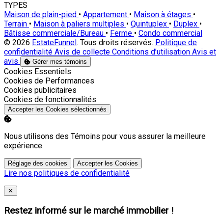
TYPES
Maison de plain-pied
•
Appartement
•
Maison à étages
•
Terrain
•
Maison à paliers multiples
•
Quintuplex
•
Duplex
•
Bâtisse commerciale/Bureau
•
Ferme
•
Condo commercial
© 2026
EstateFunnel
. Tous droits réservés.
Politique de
confidentialité
Avis de collecte
Conditions d’utilisation
Avis et
avis
Gérer mes témoins
Activer
Cookies Essentiels
Activer
Cookies de Performances
Activer
Cookies publicitaires
Activer
Cookies de fonctionnalités
Accepter les Cookies sélectionnés
Nous utilisons des Témoins pour vous assurer la meilleure
expérience.
Réglage des cookies
Accepter les Cookies
Lire nos politiques de confidentialité
Close
✕
Restez informé sur le marché immobilier !