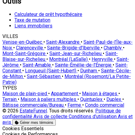
Outils
Calculateur de prêt hypothécaire
Taxe de mutation
Liens immobiliers
VILLES
Venise-en-Québec
•
Saint-Alexandre
•
Saint-Paul-de-l'Île-aux-
Noix
•
Clarenceville
•
Sainte-Brigide-d'Iberville
•
Chambly
•
Mont-Saint-Grégoire
•
Saint-Jean-sur-Richelieu
•
Saint-
Blaise-sur-Richelieu
•
Montréal (LaSalle)
•
Henryville
•
Saint-
Jérôme
•
Saint-Amable
•
Sainte-Émélie-de-l'Énergie
•
Saint-
Constant
•
Longueuil (Saint-Hubert)
•
Dunham
•
Sainte-Cécile-
de-Milton
•
Saint-Sébastien
•
Montréal (Rosemont/La Petite-
Patrie)
TYPES
Maison de plain-pied
•
Appartement
•
Maison à étages
•
Terrain
•
Maison à paliers multiples
•
Quintuplex
•
Duplex
•
Bâtisse commerciale/Bureau
•
Ferme
•
Condo commercial
© 2026
EstateFunnel
. Tous droits réservés.
Politique de
confidentialité
Avis de collecte
Conditions d’utilisation
Avis et
avis
Gérer mes témoins
Activer
Cookies Essentiels
Activer
Cookies de Performances