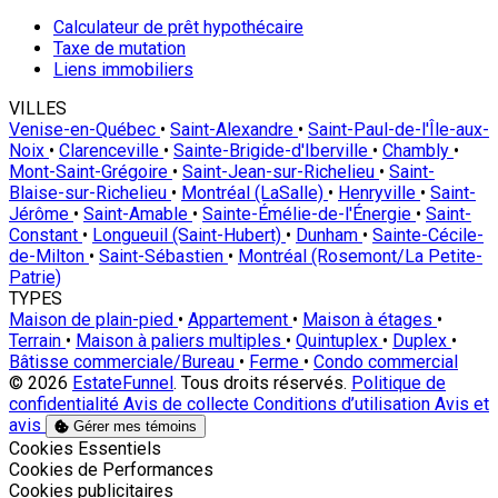
Calculateur de prêt hypothécaire
Taxe de mutation
Liens immobiliers
VILLES
Venise-en-Québec
•
Saint-Alexandre
•
Saint-Paul-de-l'Île-aux-
Noix
•
Clarenceville
•
Sainte-Brigide-d'Iberville
•
Chambly
•
Mont-Saint-Grégoire
•
Saint-Jean-sur-Richelieu
•
Saint-
Blaise-sur-Richelieu
•
Montréal (LaSalle)
•
Henryville
•
Saint-
Jérôme
•
Saint-Amable
•
Sainte-Émélie-de-l'Énergie
•
Saint-
Constant
•
Longueuil (Saint-Hubert)
•
Dunham
•
Sainte-Cécile-
de-Milton
•
Saint-Sébastien
•
Montréal (Rosemont/La Petite-
Patrie)
TYPES
Maison de plain-pied
•
Appartement
•
Maison à étages
•
Terrain
•
Maison à paliers multiples
•
Quintuplex
•
Duplex
•
Bâtisse commerciale/Bureau
•
Ferme
•
Condo commercial
© 2026
EstateFunnel
. Tous droits réservés.
Politique de
confidentialité
Avis de collecte
Conditions d’utilisation
Avis et
avis
Gérer mes témoins
Activer
Cookies Essentiels
Activer
Cookies de Performances
Activer
Cookies publicitaires