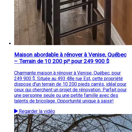
Maison abordable à rénover à Venise, Québec
– Terrain de 10 200 pi² pour 249 900 $
Charmante maison à rénover à Venise, Québec, pour
249 900 $. Située au 493 48e rue Est, cette propriété
dispose d'un terrain de 10 200 pieds carrés, idéal pour
ceux qui cherchent un projet de rénovation. Parfait pour
une personne seule ou une petite famille avec des
talents de bricolage. Opportunité unique à saisir!
Regarder la vidéo