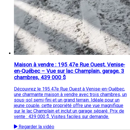
Maison à vendre : 195 47e Rue Ouest, Venise-
en-Québec – Vue sur lac Champlain, garage, 3
chambres, 439 000 $
Découvrez le 195 47e Rue Ouest à Venise-en-Québec,
une charmante maison à vendre avec trois chambres, un
sous-sol semi-fini et un grand terrain. Idéale pour un
jeune couple, cette propriété offre une vue magnifique
sur le lac Champlain et inclut un garage séparé. Prix de
vente : 439 000 $. Visites faciles sur demande.
Regarder la vidéo