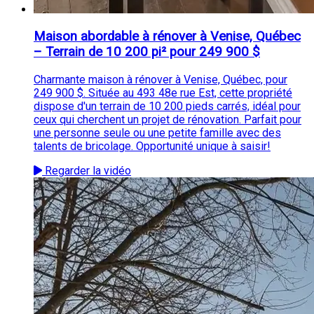
Maison abordable à rénover à Venise, Québec
– Terrain de 10 200 pi² pour 249 900 $
Charmante maison à rénover à Venise, Québec, pour
249 900 $. Située au 493 48e rue Est, cette propriété
dispose d'un terrain de 10 200 pieds carrés, idéal pour
ceux qui cherchent un projet de rénovation. Parfait pour
une personne seule ou une petite famille avec des
talents de bricolage. Opportunité unique à saisir!
Regarder la vidéo