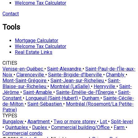
Welcome Tax Calculator
Contact
Tools
Mortgage Calculator
Welcome Tax Calculator
Real Estate Links
CITIES
Venise-en-Québec
•
Saint-Alexandre
•
Saint-Paul-de-l'Île-aux-
Noix
•
Clarenceville
•
Sainte-Brigide-d'Iberville
•
Chambly
•
Mont-Saint-Grégoire
•
Saint-Jean-sur-Richelieu
•
Saint-
Blaise-sur-Richelieu
•
Montréal (LaSalle)
•
Henryville
•
Saint-
Jérôme
•
Saint-Amable
•
Sainte-Émélie-de-l'Énergie
•
Saint-
Constant
•
Longueuil (Saint-Hubert)
•
Dunham
•
Sainte-Cécile-
de-Milton
•
Saint-Sébastien
•
Montréal (Rosemont/La Petite-
Patrie)
TYPES
Bungalow
•
Apartment
•
Two or more storey
•
Lot
•
Split-level
•
Quintuplex
•
Duplex
•
Commercial building/Office
•
Farm
•
Commercial condo