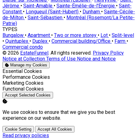
Jérôme
•
Saint-Amable
•
Sainte-Émélie-de-l'Énergie
•
Saint-
Constant
•
Longueuil (Saint-Hubert)
•
Dunham
•
Sainte-Cécile-
de-Milton
•
Saint-Sébastien
•
Montréal (Rosemont/La Petite-
Patrie)
TYPES
Bungalow
•
Apartment
•
Two or more storey
•
Lot
•
Split-level
•
Quintuplex
•
Duplex
•
Commercial building/Office
•
Farm
•
Commercial condo
© 2026
EstateFunnel
. All rights reserved.
Privacy Policy
Notice at Collection
Terms of Use
Notice and Notice
Manage my Cookies
Enable
Essential Cookies
Enable
Performance Cookies
Enable
Marketing Cookies
Enable
Functional Cookies
Accept Selected Cookies
We use cookies to ensure that we give you the best
experience on our website.
Cookie Setting
Accept All Cookies
Read privacy policies