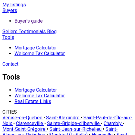
My listings
Buyers
Buyer's guide
Sellers
Testimonials
Blog
Tools
Mortgage Calculator
Welcome Tax Calculator
Contact
Tools
Mortgage Calculator
Welcome Tax Calculator
Real Estate Links
CITIES
Venise-en-Québec
•
Saint-Alexandre
•
Saint-Paul-de-l'Île-aux-
Noix
•
Clarenceville
•
Sainte-Brigide-d'Iberville
•
Chambly
•
Mont-Saint-Grégoire
•
Saint-Jean-sur-Richelieu
•
Saint-
Blaise-sur-Richelieu
•
Montréal (LaSalle)
•
Henryville
•
Saint-