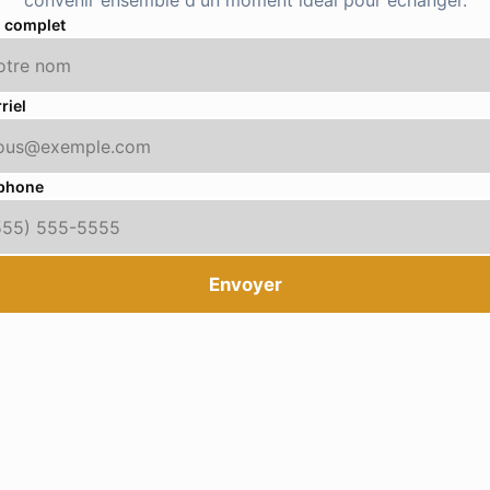
convenir ensemble d'un moment idéal pour échanger.
 complet
riel
phone
Envoyer