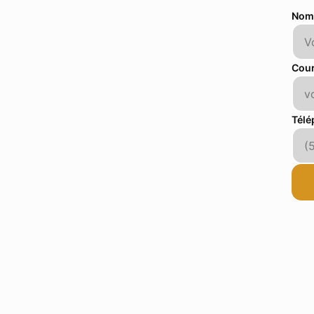
Nom
Cour
Télé