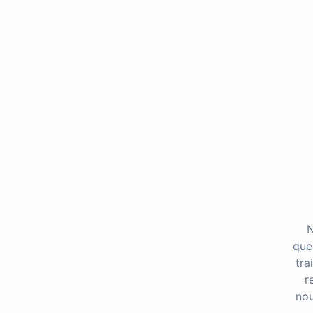
N
que
tra
r
nou