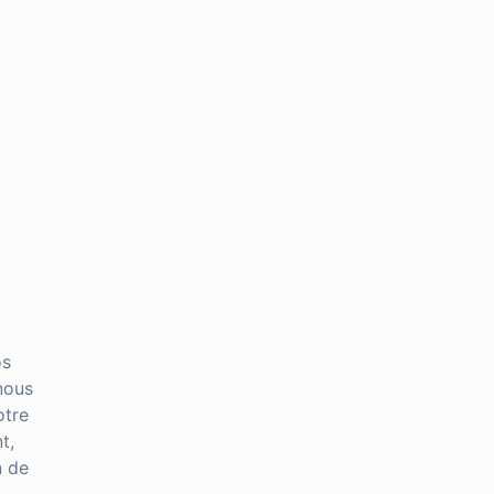
os
nous
otre
t,
n de