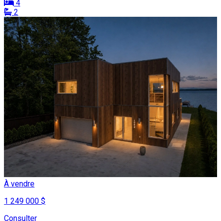
4
2
À vendre
1 249 000 $
Consulter