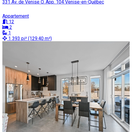
331 Av. de Venise O. App. 104 Venise-en-Québec
Appartement
12
2
1
1 393 pi² (129.40 m²)