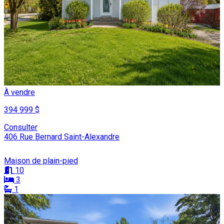
À vendre
394 999 $
Consulter
406 Rue Bernard Saint-Alexandre
Maison de plain-pied
10
3
1