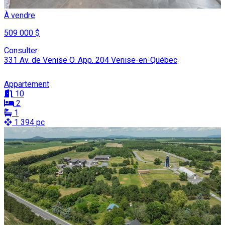
À vendre
509 000 $
Consulter
331 Av. de Venise O. App. 204 Venise-en-Québec
Appartement
10
2
1
1 394 pc