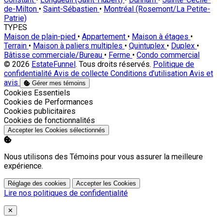
de-Milton
•
Saint-Sébastien
•
Montréal (Rosemont/La Petite-
Patrie)
TYPES
Maison de plain-pied
•
Appartement
•
Maison à étages
•
Terrain
•
Maison à paliers multiples
•
Quintuplex
•
Duplex
•
Bâtisse commerciale/Bureau
•
Ferme
•
Condo commercial
© 2026
EstateFunnel
. Tous droits réservés.
Politique de
confidentialité
Avis de collecte
Conditions d’utilisation
Avis et
avis
Gérer mes témoins
Activer
Cookies Essentiels
Activer
Cookies de Performances
Activer
Cookies publicitaires
Activer
Cookies de fonctionnalités
Accepter les Cookies sélectionnés
Nous utilisons des Témoins pour vous assurer la meilleure
expérience.
Réglage des cookies
Accepter les Cookies
Lire nos politiques de confidentialité
Close
✕