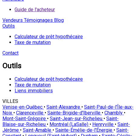
Guide de l'acheteur
Vendeurs
Témoignages
Blog
Outils
Calculateur de prêt hypothécaire
Taxe de mutation
Contact
Outils
Calculateur de prêt hypothécaire
Taxe de mutation
Liens immobiliers
VILLES
Venise-en-Québec
•
Saint-Alexandre
•
Saint-Paul-de-l'Île-aux-
Noix
•
Clarenceville
•
Sainte-Brigide-d'Iberville
•
Chambly
•
Mont-Saint-Grégoire
•
Saint-Jean-sur-Richelieu
•
Saint-
Blaise-sur-Richelieu
•
Montréal (LaSalle)
•
Henryville
•
Saint-
Jérôme
•
Saint-Amable
•
Sainte-Émélie-de-l'Énergie
•
Saint-
Constant
•
Longueuil (Saint-Hubert)
•
Dunham
•
Sainte-Cécile-