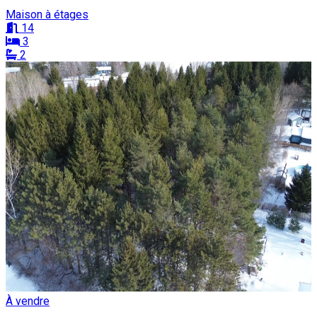
Maison à étages
14
3
2
À vendre