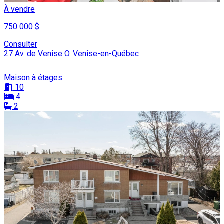
À vendre
750 000 $
Consulter
27 Av. de Venise O. Venise-en-Québec
Maison à étages
10
4
2