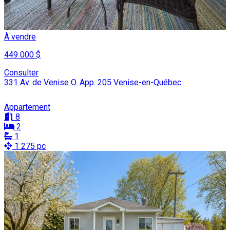
À vendre
449 000 $
Consulter
331 Av. de Venise O. App. 205 Venise-en-Québec
Appartement
8
2
1
1 275 pc