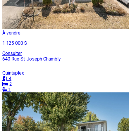
À vendre
1 125 000 $
Consulter
640 Rue St-Joseph Chambly
Quintuplex
4
2
1