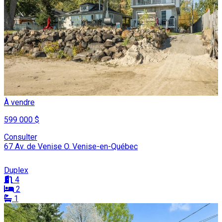
À vendre
599 000 $
Consulter
67 Av. de Venise O. Venise-en-Québec
Duplex
4
2
1