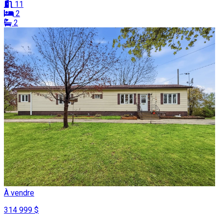
11
2
2
À vendre
314 999 $