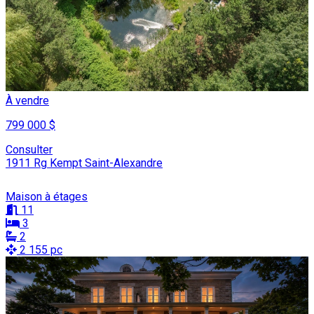
À vendre
799 000 $
Consulter
1911 Rg Kempt Saint-Alexandre
Maison à étages
11
3
2
2 155 pc