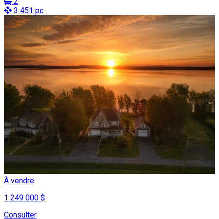
2
3 451 pc
À vendre
1 249 000 $
Consulter