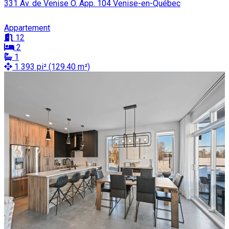
331 Av. de Venise O. App. 104 Venise-en-Québec
Appartement
12
2
1
1 393 pi² (129.40 m²)