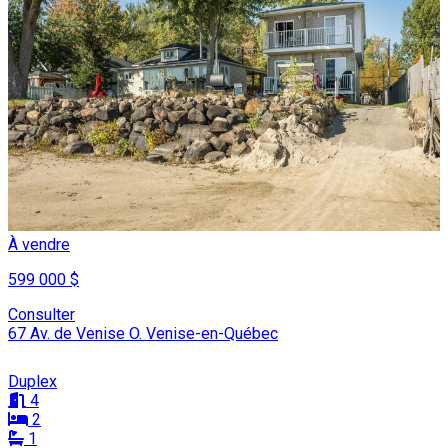
À vendre
599 000 $
Consulter
67 Av. de Venise O. Venise-en-Québec
Duplex
4
2
1