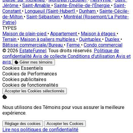
Jérôme
•
Saint-Amable
•
Sainte-Émélie-de-l'Énergie
•
Saint-
Constant
•
Longueuil (Saint-Hubert)
•
Dunham
•
Sainte-Cécile-
de-Milton
•
Saint-Sébastien
•
Montréal (Rosemont/La Petite-
Patrie)
TYPES
Maison de plain-pied
•
Appartement
•
Maison à étages
•
Terrain
•
Maison à paliers multiples
•
Quintuplex
•
Duplex
•
Bâtisse commerciale/Bureau
•
Ferme
•
Condo commercial
© 2026
EstateFunnel
. Tous droits réservés.
Politique de
confidentialité
Avis de collecte
Conditions d’utilisation
Avis et
avis
Gérer mes témoins
Activer
Cookies Essentiels
Activer
Cookies de Performances
Activer
Cookies publicitaires
Activer
Cookies de fonctionnalités
Accepter les Cookies sélectionnés
Nous utilisons des Témoins pour vous assurer la meilleure
expérience.
Réglage des cookies
Accepter les Cookies
Lire nos politiques de confidentialité