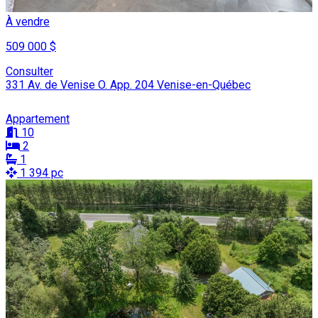
À vendre
509 000 $
Consulter
331 Av. de Venise O. App. 204 Venise-en-Québec
Appartement
10
2
1
1 394 pc