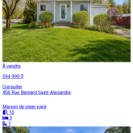
À vendre
394 999 $
Consulter
406 Rue Bernard Saint-Alexandre
Maison de plain-pied
10
3
1