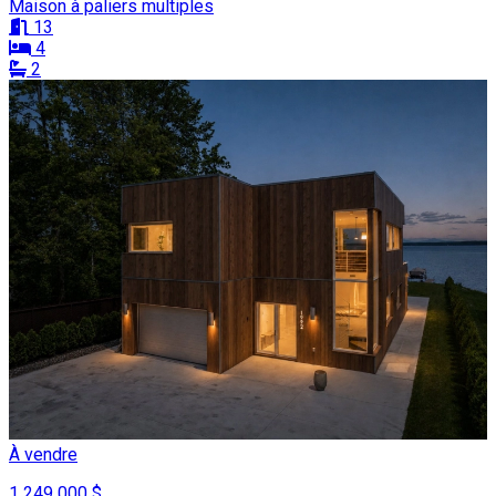
Maison à paliers multiples
13
4
2
À vendre
1 249 000 $