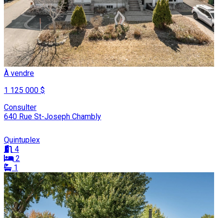
À vendre
1 125 000 $
Consulter
640 Rue St-Joseph Chambly
Quintuplex
4
2
1