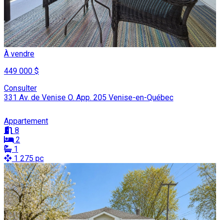
À vendre
449 000 $
Consulter
331 Av. de Venise O. App. 205 Venise-en-Québec
Appartement
8
2
1
1 275 pc